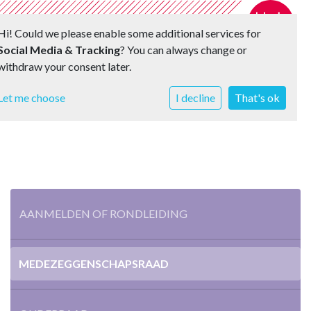
Hi! Could we please enable some additional services for
Social Media & Tracking
? You can always change or
withdraw your consent later.
Toggle 
Let me choose
I decline
That's ok
AANMELDEN OF RONDLEIDING
MEDEZEGGENSCHAPSRAAD