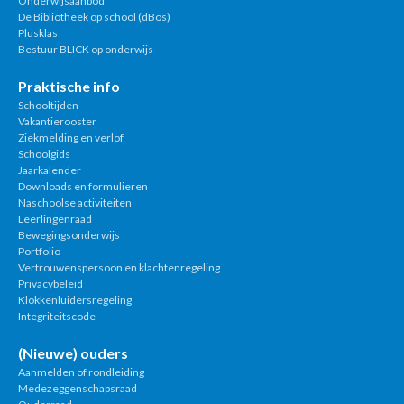
Onderwijsaanbod
De Bibliotheek op school (dBos)
Plusklas
Bestuur BLICK op onderwijs
Praktische info
Schooltijden
Vakantierooster
Ziekmelding en verlof
Schoolgids
Jaarkalender
Downloads en formulieren
Naschoolse activiteiten
Leerlingenraad
Bewegingsonderwijs
Portfolio
Vertrouwenspersoon en klachtenregeling
Privacybeleid
Klokkenluidersregeling
Integriteitscode
(Nieuwe) ouders
Aanmelden of rondleiding
Medezeggenschapsraad