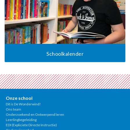
Schoolkalender
Onze school
Dit is De Wonderwind!
Ons team
Onderzoekend en Ontwerpend leren
Leerlingbegeleiding
EDI (Expliciete Directe Instructie)